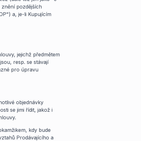
 znění pozdějších
P") a, je-li Kupujícím
mlouvy, jejichž předmětem
ou, resp. se stávají
vazné pro úpravu
notlivé objednávky
i se jimi řídit, jakož i
mlouvy.
á okamžikem, kdy bude
ztahů Prodávajícího a