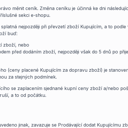
 právo měnit ceník. Změna ceníku je účinná ke dni následují
říslušné sekci e-shopu.
splatná nejpozději při převzetí zboží Kupujícím, a to podle
oží buď:
tí zboží, nebo
em před dodáním zboží, nejpozději však do 5 dnů po přije
ho (ceny placené Kupujícím za dopravu zboží) je stanoven
nou za stejných podmínek.
jícího se zaplacením sjednané kupní ceny zboží a/nebo po
ruší, a to od počátku.
uvedeno jinak, zavazuje se Prodávající dodat Kupujícímu zbo