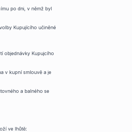
címu po dni, v němž byl
 volby Kupujícího učiněné
tí objednávky Kupujcího
a v kupní smlouvě a je
štovného a balného se
ží ve lhůtě: