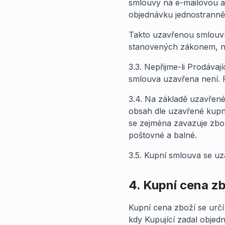
smlouvy na e-mailovou ad
objednávku jednostranně 
Takto uzavřenou smlouvu
stanovených zákonem, n
3.3. Nepřijme-li Prodávaj
smlouva uzavřena není. P
3.4. Na základě uzavřené
obsah dle uzavřené kupní
se zejména zavazuje zbož
poštovné a balné.
3.5. Kupní smlouva se u
4. Kupní cena zb
Kupní cena zboží se určí
kdy Kupující zadal objed