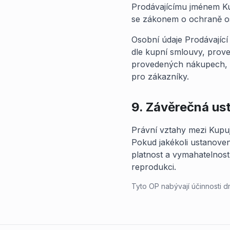
Prodávajícímu jménem Ku
se zákonem o ochraně oso
Osobní údaje Prodávajíc
dle kupní smlouvy, prove
provedených nákupech, pr
pro zákazníky.
9. Závěrečná us
Právní vztahy mezi Kupuj
Pokud jakékoli ustanoven
platnost a vymahatelnost
reprodukci.
Tyto OP nabývají účinnosti dn