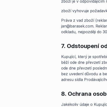
zboží je v odpovídajícím
zboží vyhovuje požadavk
Práva z vad zboží (rekla
jan@barasek.com. Reklama
odkladu, nejpozději do 3
7. Odstoupení od
Kupující, který je spotře
běží ode dne převzetí zb
ode dne převzetí posledn
bez uvedení důvodu a be
adresu sídla Prodávajíc
8. Ochrana osobn
Jakékoliv údaje o Kupujíc