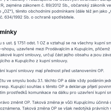
 ČR, zejména zákonem č. 89/2012 Sb., občanský zákoník ve
ko „OZ"), těmito obchodními podmínkami (dále též jen jako „O
 č. 634/1992 Sb. o ochraně spotřebitele.
dmínky
 s ust. § 1751 odst. 1 OZ a vztahují se na všechny kupní s
e–shopu, uzavřené mezi Prodávajícím a Kupujícím, přičemž js
takové kupní smlouvy, určují část jejího obsahu a jsou zá
ícího a Kupujícího z kupní smlouvy.
ání kupní smlouvy mají přednost před ustanoveními OP.
čtu ve smyslu bodu 3.1. těchto OP a dále vždy podáním jed
resp. Kupující souhlas s těmito OP a deklaruje přijetí povinnost
itím prostředků komunikace na dálku pro uzavření kupní s
e právo změnit OP. Taková změna je vůči Kupujícímu účinn
 oznámena. Taková změna OP se však nedotýká právních v