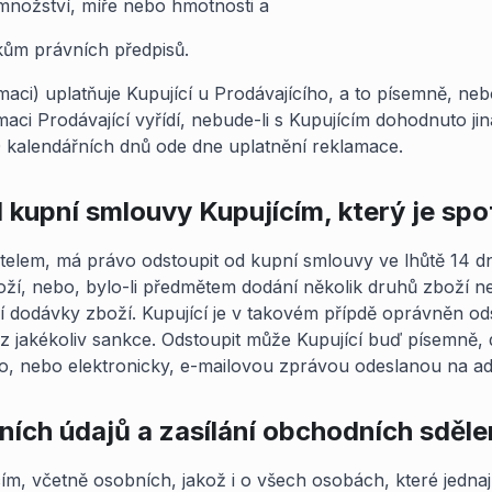
 množství, míře nebo hmotnosti a
ům právních předpisů.
maci) uplatňuje Kupující u Prodávajícího, a to písemně, ne
ci Prodávající vyřídí, nebude-li s Kupujícím dohodnuto ji
0 kalendářních dnů ode dne uplatnění reklamace.
 kupní smlouvy Kupujícím, který je spo
bitelem, má právo odstoupit od kupní smlouvy ve lhůtě 14 dn
oží, nebo, bylo-li předmětem dodání několik druhů zboží ne
í dodávky zboží. Kupující je v takovém přípdě oprávněn o
z jakékoliv sankce. Odstoupit může Kupující buď písemně
ího, nebo elektronicky, e-mailovou zprávou odeslanou na 
ích údajů a zasílání obchodních sděle
ím, včetně osobních, jakož i o všech osobách, které jednaj