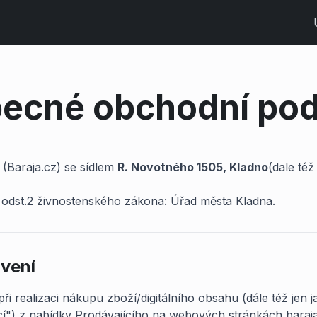
ecné obchodní po
(Baraja.cz) se sídlem
R. Novotného 1505, Kladno
(dale též
 odst.2 živnostenského zákona: Úřad města Kladna.
ovení
ři realizaci nákupu zboží/digitálního obsahu (dále též jen j
ící") z nabídky Prodávajícího na webových stránkách baraja.