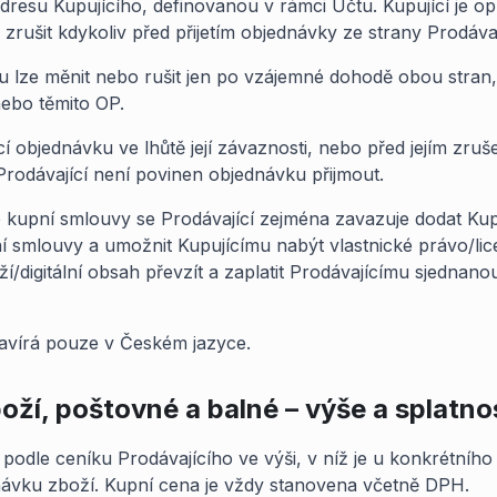
resu Kupujícího, definovanou v rámci Účtu. Kupující je o
zrušit kdykoliv před přijetím objednávky ze strany Prodávaj
 lze měnit nebo rušit jen po vzájemné dohodě obou stran
ebo těmito OP.
ící objednávku ve lhůtě její závaznosti, nebo před jejím zru
rodávající není povinen objednávku přijmout.
 kupní smlouvy se Prodávající zejména zavazuje dodat Kupu
 smlouvy a umožnit Kupujícímu nabýt vlastnické právo/lice
í/digitální obsah převzít a zaplatit Prodávajícímu sjednan
zavírá pouze v Českém jazyce.
oží, poštovné a balné – výše a splatno
 podle ceníku Prodávajícího ve výši, v níž je u konkrétního
návku zboží. Kupní cena je vždy stanovena včetně DPH.