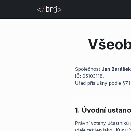
Všeob
Společnost
Jan Barášek
IČ: 05103118.
Úřad příslušný podle §71
1. Úvodní ustan
Právní vztahy účastníků p
(dale též jen jako „Kupuj