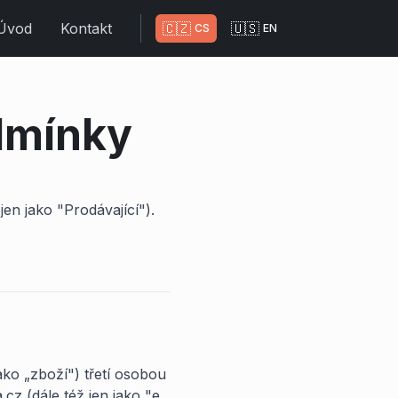
Úvod
Kontakt
🇨🇿
🇺🇸
CS
EN
dmínky
 jen jako "Prodávající").
ako „zboží") třetí osobou
cz (dále též jen jako "e