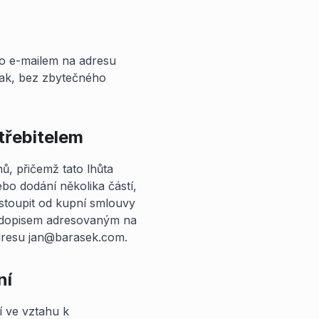
bo e-mailem na adresu
nak, bez zbytečného
třebitelem
ů, přičemž tato lhůta
bo dodání několika částí,
dstoupit od kupní smlouvy
, dopisem adresovaným na
adresu jan@barasek.com.
ní
í ve vztahu k