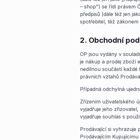
– shop") se řídí právem
předpisů (dále též jen ja
spotřebitel, též zákonem
2. Obchodní po
OP jsou vydány v souladu
je nákup a prodej zboží 
nedílnou součástí každé 
právních vztahů Prodávaj
Případná odchylná ujedn
Zřízením uživatelského ú
vyjadřuje jeho zřizovatel, 
vyjadřuje souhlas s použ
Prodávající si vyhrazuj
Prodávajícím Kupujícímu