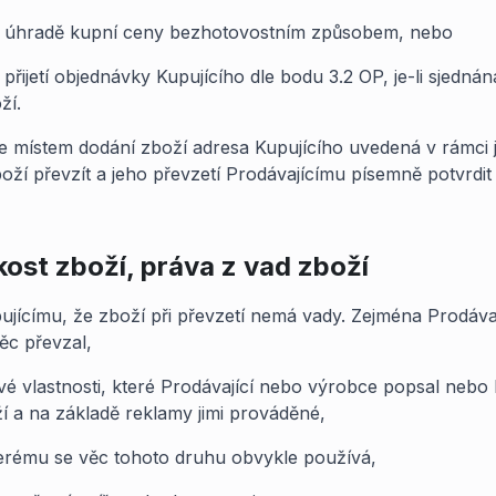
o úhradě kupní ceny bezhotovostním způsobem, nebo
řijetí objednávky Kupujícího dle bodu 3.2 OP, je-li sjedná
ží.
je místem dodání zboží adresa Kupujícího uvedená v rámci j
ží převzít a jeho převzetí Prodávajícímu písemně potvrdit 
kost zboží, práva z vad zboží
ujícímu, že zboží při převzetí nemá vady. Zejména Prodáva
ěc převzal,
vé vlastnosti, které Prodávající nebo výrobce popsal nebo 
 a na základě reklamy jimi prováděné,
terému se věc tohoto druhu obvykle používá,