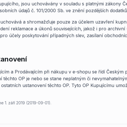
pujícího, jsou uchovávány v souladu s platnými zákony Č
bních údajů č. 101/2000 Sb. ve znění pozdějších dodatků 
í uchovává a shromažďuje pouze za účelem uzavření kupní
dení reklamace a úkonů souvisejících, jakož i pro archivní
o účely poskytování případných slev, zasílaní obchodních
tanovení
ícím a Prodávajícím při nákupu v e-shopu se řídí Českým 
í těchto OP je nebo se stane neplatným či nevymahatelným
 ostatních ustanovení těchto OP. Tyto OP Kupujícímu umožňu
e 1. září 2019 (2019-09-01).