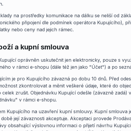
h.
náklady na prostředky komunikace na dálku se neliší od zákl
efonického připojení dle podmínek operátora Kupujícího), př
latky nebo ceny nad jejich rámec.
boží a kupní smlouva
Kupující oprávněn uskutečnit jen elektronicky, pouze s vyu
eného v rámci e-shopu (dále též jen jako "Účet") a po sezn
ícím je pro Kupujícího závazná po dobu 10 dnů. Před ode
ožnost zkontrolovat a měnit veškeré údaje, které do objedn
celek zrušit. Objednávku Kupující odešle (závazně zadá) 
dnávku" v rámci e-shopu.
hem Kupujícího na uzavření kupní smlouvy. Kupní smlouva 
době její závaznosti akceptuje. Akceptaci provede Prodávaj
vy obsahující výslovnou informaci o přijetí návrhu Kupují