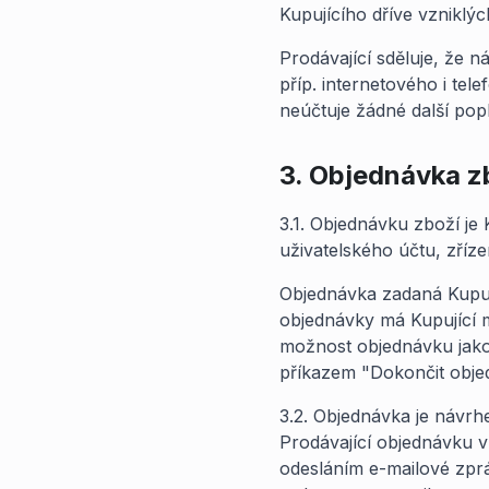
Kupujícího dříve vzniklýc
Prodávající sděluje, že 
příp. internetového i tel
neúčtuje žádné další pop
3. Objednávka z
3.1. Objednávku zboží je 
uživatelského účtu, zříz
Objednávka zadaná Kupuj
objednávky má Kupující m
možnost objednávku jako 
příkazem "Dokončit obje
3.2. Objednávka je návr
Prodávající objednávku v 
odesláním e-mailové zprá