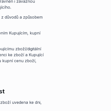
právněn i závaznou
ícího.
, z důvodů a způsobem
šením Kupujícím, kupní
jícímu zboží/digitální
nci ke zboží a Kupující
ou kupní cenu zboží,
st
 zboží uvedena ke dni,